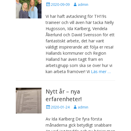
i
P
F
2020-09-09
admin
c
u
ö
e
b
r
Vi har haft avtackning för TH19s
l
f
r
traineer och vill även här tacka Nelly
i
a
a
Hugosson, Ida Karlberg, Vendela
c
t
t
Åkerlund och David Svensson för ett
e
t
d
fantastiskt arbete, det har varit
r
a
e
a
r
väldigt inspirerande att följa er resa!
n
d
e
Hallands kommuner och Region
d
a
Halland har även tagit fram en
e
v
arbetsgrupp som ska se över hur vi
n
a
kan arbeta framöver! Vi
Läs mer …
d
m
i
Nytt år – nya
n
erfarenheter!
P
F
2020-01-24
admin
u
ö
b
r
Av Ida Karlberg De fyra första
l
f
månaderna gick betydligt snabbare
i
a