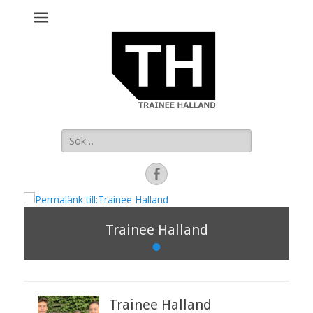
Sök
efter:
Facebook
Trainee Halland
•
P
u
b
Trainee Halland
l