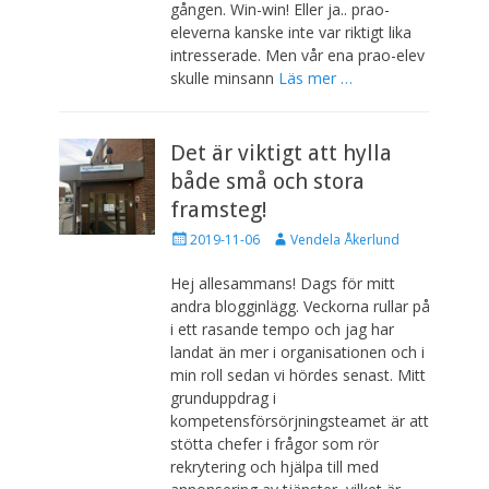
d
gången. Win-win! Eller ja.. prao-
e
eleverna kanske inte var riktigt lika
n
intresserade. Men vår ena prao-elev
skulle minsann
Läs mer …
Det är viktigt att hylla
både små och stora
framsteg!
P
F
2019-11-06
Vendela Åkerlund
u
ö
b
r
Hej allesammans! Dags för mitt
l
f
andra blogginlägg. Veckorna rullar på
i
a
i ett rasande tempo och jag har
c
t
landat än mer i organisationen och i
e
t
min roll sedan vi hördes senast. Mitt
r
a
a
r
grunduppdrag i
d
e
kompetensförsörjningsteamet är att
d
stötta chefer i frågor som rör
e
rekrytering och hjälpa till med
n