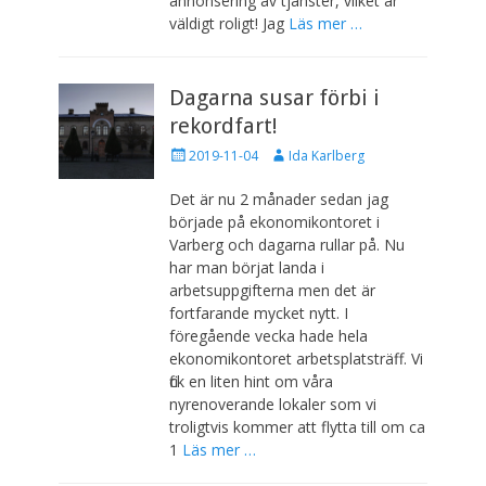
annonsering av tjänster, vilket är
väldigt roligt! Jag
Läs mer …
Dagarna susar förbi i
rekordfart!
P
F
2019-11-04
Ida Karlberg
u
ö
b
r
Det är nu 2 månader sedan jag
l
f
började på ekonomikontoret i
i
a
Varberg och dagarna rullar på. Nu
c
t
har man börjat landa i
e
t
arbetsuppgifterna men det är
r
a
a
r
fortfarande mycket nytt. I
d
e
föregående vecka hade hela
d
ekonomikontoret arbetsplatsträff. Vi
e
fick en liten hint om våra
n
nyrenoverande lokaler som vi
troligtvis kommer att flytta till om ca
1
Läs mer …