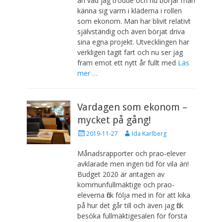
än vad jag trodde och nu börjar man
c
t
känna sig varm i kläderna i rollen
e
t
som ekonom. Man har blivit relativt
r
a
a
r
självständig och även börjat driva
d
e
sina egna projekt. Utvecklingen har
d
verkligen tagit fart och nu ser jag
e
fram emot ett nytt år fullt med
Läs
n
mer …
Vardagen som ekonom –
mycket på gång!
P
F
2019-11-27
Ida Karlberg
u
ö
b
r
Månadsrapporter och prao-elever
l
f
avklarade men ingen tid för vila än!
i
a
Budget 2020 är antagen av
c
t
kommunfullmäktige och prao-
e
t
eleverna fick följa med in för att kika
r
a
a
r
på hur det går till och även jag fick
d
e
besöka fullmäktigesalen för första