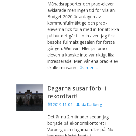
b
r
Månadsrapporter och prao-elever
l
f
avklarade men ingen tid för vila än!
i
a
Budget 2020 är antagen av
c
t
kommunfullmäktige och prao-
e
t
eleverna fick följa med in för att kika
r
a
a
r
på hur det går till och även jag fick
d
e
besöka fullmäktigesalen för första
d
gången. Win-win! Eller ja.. prao-
e
eleverna kanske inte var riktigt lika
n
intresserade. Men vår ena prao-elev
skulle minsann
Läs mer …
Dagarna susar förbi i
rekordfart!
P
F
2019-11-04
Ida Karlberg
u
ö
b
r
Det är nu 2 månader sedan jag
l
f
började på ekonomikontoret i
i
a
Varberg och dagarna rullar på. Nu
c
t
har man börjat landa i