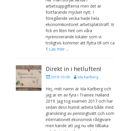
e
t
arbetsuppgifterna men det är
r
a
a
r
fortfarande mycket nytt. I
d
e
föregående vecka hade hela
d
ekonomikontoret arbetsplatsträff. Vi
e
fick en liten hint om våra
n
nyrenoverande lokaler som vi
troligtvis kommer att flytta till om ca
1
Läs mer …
Direkt in i hetluften!
P
F
2019-10-09
Ida Karlberg
u
ö
b
r
Hej, mitt namn är Ida Karlberg och
l
f
jag är en av fyra i Trainee Halland
i
a
2019. Jag tog examen 2017 och har
c
t
sedan dess hunnit arbeta både med
e
t
granskning av penningtvätt och som
r
a
a
r
internationell ekonomisk rådgivare
d
e
men kände att jag nu ville tillbaka
d