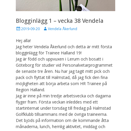
Blogginlägg 1 – vecka 38 Vendela
P
F
2019-09-20
Vendela Åkerlund
u
ö
b
r
Hej alla!
l
f
Jag heter Vendela Åkerlund och detta är mitt första
i
a
blogginlägg för Trainee Halland 19!
c
t
Jag är född och uppvuxen i Lerum och bosatt i
e
t
Göteborg för studier vid Personalvetarprogrammet
r
a
a
r
de senaste tre åren. Nu har jag tagit mitt pick och
d
e
pack och flyttat till Halmstad, då jag fick den fina
d
möjligheten att börja arbeta som HR Trainee på
e
Region Halland.
n
Jag är inne på min tredje arbetsvecka och dagarna
flyger fram. Första veckan inleddes med ett
startinternat under torsdag till fredag på Halmstad
Golfklubb tillsammans med de övriga traineerna.
Det bjöds på information om de kommande åtta
månaderna, lunch, hemlig aktivitet, middag och