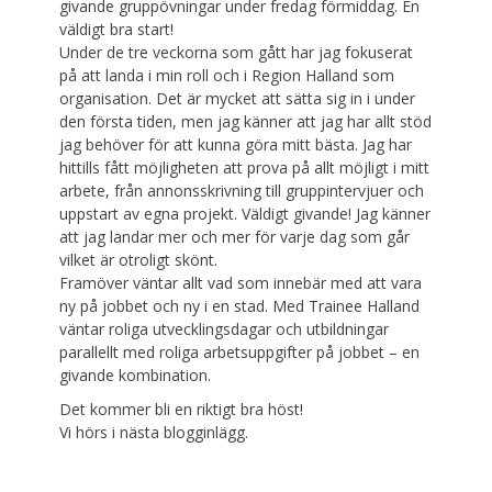
givande gruppövningar under fredag förmiddag. En
väldigt bra start!
Under de tre veckorna som gått har jag fokuserat
på att landa i min roll och i Region Halland som
organisation. Det är mycket att sätta sig in i under
den första tiden, men jag känner att jag har allt stöd
jag behöver för att kunna göra mitt bästa. Jag har
hittills fått möjligheten att prova på allt möjligt i mitt
arbete, från annonsskrivning till gruppintervjuer och
uppstart av egna projekt. Väldigt givande! Jag känner
att jag landar mer och mer för varje dag som går
vilket är otroligt skönt.
Framöver väntar allt vad som innebär med att vara
ny på jobbet och ny i en stad. Med Trainee Halland
väntar roliga utvecklingsdagar och utbildningar
parallellt med roliga arbetsuppgifter på jobbet – en
givande kombination.
Det kommer bli en riktigt bra höst!
Vi hörs i nästa blogginlägg.